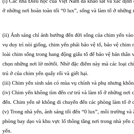
(i) Các nhà Điểu học của Việt Nam đã khảo sát và xác định
ở những nơi hoàn toàn tối “0 lux”, sống và làm tổ ở những n
(ii) Ánh sáng chỉ ảnh hưởng đến đời sống của chim yến vào 
vụ duy trì nòi giống, chim yến phải bảo vệ tổ, bảo vệ chim
loài chim sống trong hang động giấu tổ để bảo vệ bản thân 
chọn những nơi lờ mờtối. Nhờ đặc điểm này mà các loại chi
trú ở của chim yến quấy rối và giết hại.
(iii) Chim yến sinh sản có mùa vụ chính và phụ nhưng không
(iv) Chim yến không tìm đến cư trú và làm tổ ở những nơi c
đến. Chim yến sẽ không di chuyển đến các phòng làm tổ ở cá
(v) Trong nhà yến, ánh sáng tối đến “0 lux”, môi trường và 
phòng bay dạo và khu vực lổ thông tầng nơi trong nhà yến 
yến.