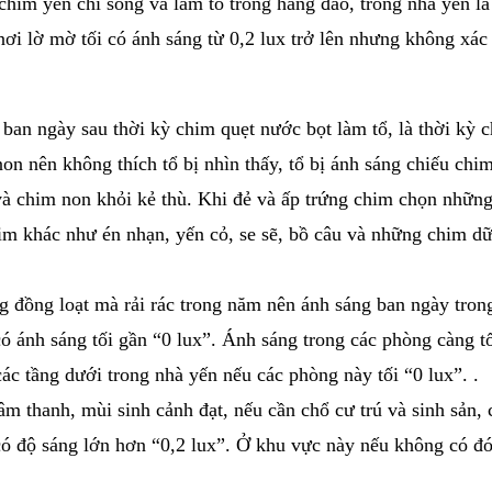
 chim yến chỉ sống và làm tổ trong hang đảo, trong nhà yến 
ơi lờ mờ tối có ánh sáng từ 0,2 lux trở lên nhưng không xác 
ban ngày sau thời kỳ chim quẹt nước bọt làm tổ, là thời kỳ 
 non nên không thích tổ bị nhìn thấy, tổ bị ánh sáng chiếu c
và chim non khỏi kẻ thù. Khi đẻ và ấp trứng chim chọn những
m khác như én nhạn, yến cỏ, se sẽ, bồ câu và những chim dữ
 đồng loạt mà rải rác trong năm nên ánh sáng ban ngày trong
ó ánh sáng tối gần “0 lux”. Ánh sáng trong các phòng càng t
c tầng dưới trong nhà yến nếu các phòng này tối “0 lux”. .
âm thanh, mùi sinh cảnh đạt, nếu cần chổ cư trú và sinh sản, 
có độ sáng lớn hơn “0,2 lux”. Ở khu vực này nếu không có đó