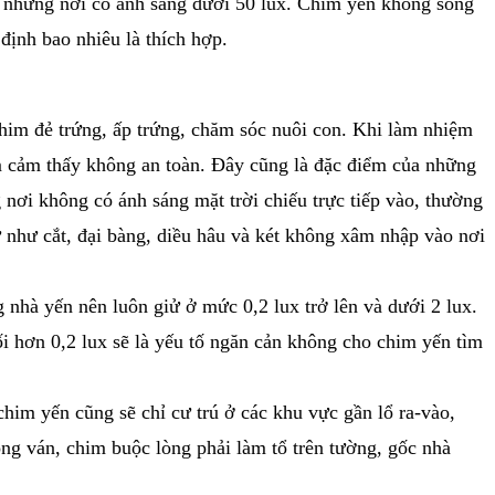
là những nơi có ánh sáng dưới 50 lux. Chim yến không sống
định bao nhiêu là thích hợp.
chim đẻ trứng, ấp trứng, chăm sóc nuôi con. Khi làm nhiệm
him cảm thấy không an toàn. Đây cũng là đặc điểm của những
 nơi không có ánh sáng mặt trời chiếu trực tiếp vào, thường
 như cắt, đại bàng, diều hâu và két không xâm nhập vào nơi
 nhà yến nên luôn giử ở mức 0,2 lux trở lên và dưới 2 lux.
ối hơn 0,2 lux sẽ là yếu tố ngăn cản không cho chim yến tìm
chim yến cũng sẽ chỉ cư trú ở các khu vực gần lổ ra-vào,
ng ván, chim buộc lòng phải làm tổ trên tường, gốc nhà