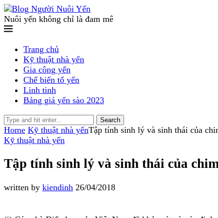
Nuôi yến không chỉ là đam mê
Trang chủ
Kỹ thuật nhà yến
Gia công yến
Chế biến tổ yến
Linh tinh
Bảng giá yến sào 2023
Search
Home
Kỹ thuật nhà yến
Tập tính sinh lý và sinh thái của ch
Kỹ thuật nhà yến
Tập tính sinh lý và sinh thái của chi
written by
kiendinh
26/04/2018