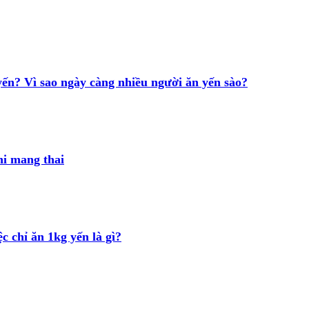
yến? Vì sao ngày càng nhiều người ăn yến sào?
hi mang thai
c chỉ ăn 1kg yến là gì?