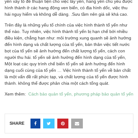
yến xây tổ để thuận tiện cho việc lấy yến, hang yến chủ yếu được
hình thành ở các hang động ven biển, có địa hình dốc, việc thu
hái nguy hiểm và không dễ dàng. .Sưu tầm nên giá sẽ khá cao.
Trên đây là những yếu tố chính của việc hình thành tổ yến như
thế nào. Tuy nhiên, việc hình thành tổ yến bị hạn chế bởi nhiều
điều kiện, chẳng hạn như: môi trường xung quanh sẽ ảnh hưởng
đến hình dạng và chất lượng của tổ yến, bản thân việc tiết nước
bọt của tổ yến sẽ ảnh hưởng đến chất lượng tổ yến, cách con
người thu hái. tổ yến sẽ ảnh hưởng đến hình dạng của tổ yến,
Một loạt các quy trình chế biến tổ yến sẽ ảnh hưởng đến hình
dạng cuối cùng của tổ yến … Việc hình thành tổ yến về bản chất
là một vấn đề rất phức tạp, và chất lượng của tổ yến được hình
thành. không thể được phân chia một cách tổng quát.
Xem thêm:
Cách bảo quản tổ yến, phương pháp bảo quản tổ yến
SHARE