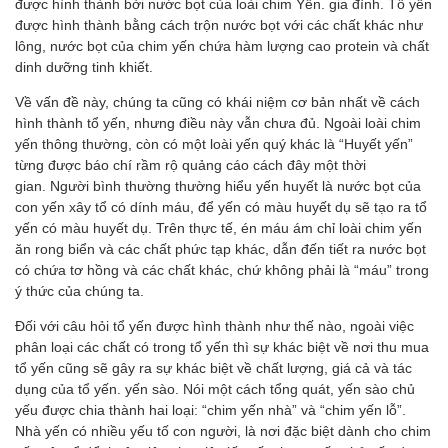
được hình thành bởi nước bọt của loài chim Yến. gia đình. Tổ yến
được hình thành bằng cách trộn nước bọt với các chất khác như
lông, nước bọt của chim yến chứa hàm lượng cao protein và chất
dinh dưỡng tinh khiết.
Về vấn đề này, chúng ta cũng có khái niệm cơ bản nhất về cách
hình thành tổ yến, nhưng điều này vẫn chưa đủ. Ngoài loài chim
yến thông thường, còn có một loài yến quý khác là “Huyết yến”
từng được báo chí rầm rộ quảng cáo cách đây một thời
gian. Người bình thường thường hiểu yến huyết là nước bọt của
con yến xây tổ có dính máu, để yến có màu huyết dụ sẽ tạo ra tổ
yến có màu huyết dụ. Trên thực tế, én máu ám chỉ loài chim yến
ăn rong biển và các chất phức tạp khác, dẫn đến tiết ra nước bọt
có chứa tơ hồng và các chất khác, chứ không phải là “máu” trong
ý thức của chúng ta.
Đối với câu hỏi tổ yến được hình thành như thế nào, ngoài việc
phân loại các chất có trong tổ yến thì sự khác biệt về nơi thu mua
tổ yến cũng sẽ gây ra sự khác biệt về chất lượng, giá cả và tác
dụng của tổ yến. yến sào. Nói một cách tổng quát, yến sào chủ
yếu được chia thành hai loại: “chim yến nhà” và “chim yến lỗ”.
Nhà yến có nhiều yếu tố con người, là nơi đặc biệt dành cho chim