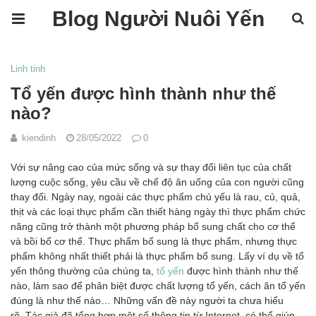
Blog Người Nuôi Yến
Linh tinh
Tổ yến được hình thành như thế
nào?
kiendinh
28/05/2022
0
Với sự nâng cao của mức sống và sự thay đổi liên tục của chất
lượng cuộc sống, yêu cầu về chế độ ăn uống của con người cũng
thay đổi. Ngày nay, ngoài các thực phẩm chủ yếu là rau, củ, quả,
thịt và các loại thực phẩm cần thiết hàng ngày thì thực phẩm chức
năng cũng trở thành một phương pháp bổ sung chất cho cơ thể
và bồi bổ cơ thể. Thực phẩm bổ sung là thực phẩm, nhưng thực
phẩm không nhất thiết phải là thực phẩm bổ sung. Lấy ví dụ về tổ
yến thông thường của chúng ta,
tổ yến
được hình thành như thế
nào, làm sao để phân biệt được chất lượng tổ yến, cách ăn tổ yến
đúng là như thế nào… Những vấn đề này người ta chưa hiểu
rõ. Tác giả đã tổng hợp một số thông tin từ Internet, có thể giúp