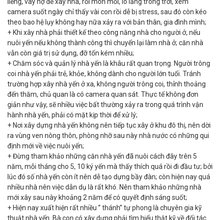
liếng, vay nợ để xây nhà, rồi mòn mỏi, lo lắng trông trời, xem
camera suốt ngày chỉ thấy vài con rồi dễ bị stress, sau đó còn kéo
theo bao hệ lụy không hay nữa xảy ra với bản thân, gia đình mình;
+ Khi xây nhà phải thiết kế theo công năng nhà cho người ở, nếu
nuôi
yến
nếu không thành công thì chuyển lại làm nhà ở; căn nhà
vẫn còn giá trị sử dụng, đỡ tốn kém nhiều;
+ Chăm sóc và quản lý nhà
yến
là khâu rất quan trọng. Người trông
coi nhà
yến
phải trẻ, khỏe, không dành cho người lớn tuổi. Tránh
trường hợp xây nhà
yến
ở xa, không người trông coi, thỉnh thoảng
đến thăm, chủ quan là có camera quan sát. Thực tế không đơn
giản như vậy, sẽ nhiều việc bất thường xảy ra trong quá trình vận
hành nhà
yến
, phải có mặt kịp thời để xử lý;
+ Nơi xây dựng nhà
yến
không nên tiếp tục xây ở khu đô thị, nên dời
ra vùng ven nông thôn, phòng nhỡ sau này nhà nước có những qui
định mới về việc
nuôi
yến
;
+ Đừng tham khảo những căn nhà
yến
đã
nuôi
cách đây trên 5
năm, mỗi tháng cho 5, 10 ký
yến
mà thấy thích quá rồi đi
đầu
tư
; bởi
lúc đó số nhà
yến
còn ít nên dễ tạo dựng bầy đàn; còn hiện nay quá
nhiều nhà nên việc dẫn dụ là rất khó. Nên tham khảo những nhà
mới xây sau này khoảng 2 năm để có quyết định sáng suốt;
+ Hiện nay xuất hiện rất nhiều ” thánh” tự phong là chuyên gia kỹ
thuật nhà
yến
. Bà con có xây dựng phải tìm hiểu thật kỹ về đối tác