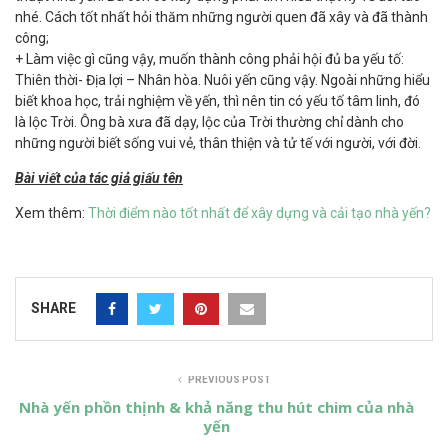
nhé. Cách tốt nhất hỏi thăm những người quen đã xây và đã thành
công;
+ Làm việc gì cũng vậy, muốn thành công phải hội đủ ba yếu tố:
Thiên thời- Địa lợi – Nhân hòa.
Nuôi
yến
cũng vậy. Ngoài những hiểu
biết khoa học, trải nghiệm về
yến
, thì nên tin có yếu tố tâm linh, đó
là lộc Trời. Ông bà xưa đã dạy, lộc của Trời thường chỉ dành cho
những người biết sống vui vẻ, thân thiện và tử tế với người, với đời.
Bài viết của tác giả giấu tên
Xem thêm:
Thời điểm nào tốt nhất để xây dựng và cải tạo nhà yến?
SHARE
PREVIOUS POST
Nhà yến phồn thịnh & khả năng thu hút chim của nhà
yến