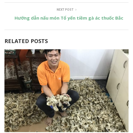
NEXT POST
Hướng dẫn nấu món Tổ yến tiềm gà ác thuốc Bắc
RELATED POSTS