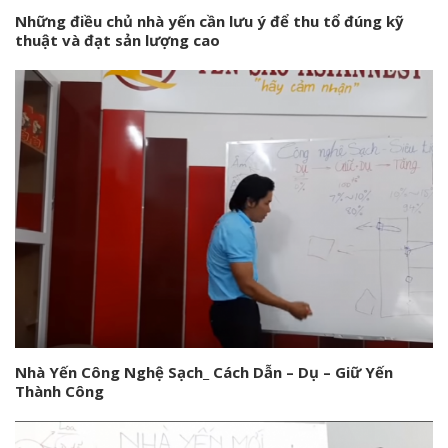
Những điều chủ nhà yến cần lưu ý để thu tổ đúng kỹ
thuật và đạt sản lượng cao
Nhà Yến Công Nghệ Sạch_ Cách Dẫn – Dụ – Giữ Yến
Thành Công