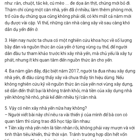
như: rắn, chuột, tắc kè, cú mèo …. đe dọa ăn thịt, chúng mới bỏ đi.
Thậm chí cùng một căn nhà,
yến
đã ở nhiều; làm thêm phòng mới,
trổ cửa dụ chúng qua cũng không phải dễ; có khi mất cả năm mới
dụ được vài cặp. Vì thế, những căn nhà càng xây về sau càng khó
dẫn dụ
yến
đến ở.
3. Hiện nay nước ta chưa có một nghiên cứu khoa học về số lượng
bầy đàn và nguồn thức ăn của
yến
ở từng vùng cụ thể, để người
dân
đầu
tư
tham khảo trước khi xây nhà
yến
, mà chủ yếu là xây tự
phát, nhưng ít khi quan tâm đến nguồn thức ăn cho
yến
.
4. Ba năm gần đây, đặc biệt năm 2017, người ta đua nhau xây dựng
nhà
yến
, đi đâu cũng thấy xây và chưa thấy tín hiệu dừng. Nếu
không nghiên cứu kỹ về nguồn thức ăn của
yến
nơi vùng xây dựng,
sẽ dẫn đến thất bại là không tránh khỏi, mà tiền của xây dựng nhà
yến
không hề nhỏ, phải kể đến nhiều tỷ/căn nhà.
5. Vậy có nên xây nhà
yến
nữa hay không?
– Người viết bài này chỉ nêu ra vài thiển ý của mình để bà con có
quan tâm thì cùng trao đổi học tập lẫn nhau:
+ Tiền xây nhà
yến
nên là tiền nhàn rỗi, không phải vay mượn và với
tinh thần tiêu khiển, thử thời vận. Tránh trường hợp dồn hết vốn