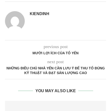
KIENDINH
previous post
MƯỜI LỢI ÍCH CỦA TỔ YẾN
next post
NHỮNG ĐIỀU CHỦ NHÀ YẾN CẦN LƯU Ý ĐỂ THU TỔ ĐÚNG
KỸ THUẬT VÀ ĐẠT SẢN LƯỢNG CAO
YOU MAY ALSO LIKE