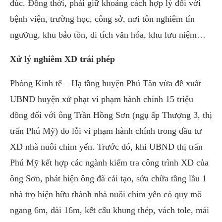
đúc. Đồng thời, phải giữ khoảng cách hợp lý đối với
bệnh viện, trường học, công sở, nơi tôn nghiêm tín
ngưỡng, khu bảo tồn, di tích văn hóa, khu lưu niệm…
Xử lý nghiêm XD trái phép
Phòng Kinh tế – Hạ tầng huyện Phú Tân vừa đề xuất
UBND huyện xử phạt vi phạm hành chính 15 triệu
đồng đối với ông Trần Hồng Sơn (ngụ ấp Thượng 3, thị
trấn Phú Mỹ) do lỗi vi phạm hành chính trong đầu tư
XD nhà nuôi chim yến. Trước đó, khi UBND thị trấn
Phú Mỹ kết hợp các ngành kiểm tra công trình XD của
ông Sơn, phát hiện ông đã cải tạo, sửa chữa tầng lầu 1
nhà trọ hiện hữu thành nhà nuôi chim yến có quy mô
ngang 6m, dài 16m, kết cấu khung thép, vách tole, mái