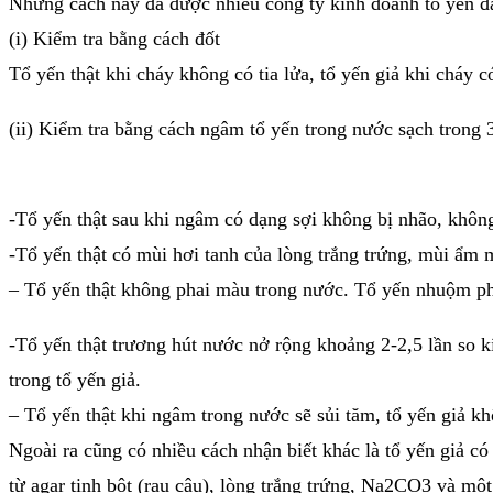
Những cách này đã được nhiều công ty kinh doanh tổ yến đă
(i) Kiểm tra bằng cách đốt
Tổ yến thật khi cháy không có tia lửa, tổ yến giả khi cháy có
(ii) Kiểm tra bằng cách ngâm tổ yến trong nước sạch trong 3
-Tổ yến thật sau khi ngâm có dạng sợi không bị nhão, khôn
-Tổ yến thật có mùi hơi tanh của lòng trắng trứng, mùi ẩm 
– Tổ yến thật không phai màu trong nước. Tổ yến nhuộm ph
-Tổ yến thật trương hút nước nở rộng khoảng 2-2,5 lần so kí
trong tổ yến giả.
– Tổ yến thật khi ngâm trong nước sẽ sủi tăm, tổ yến giả 
Ngoài ra cũng có nhiều cách nhận biết khác là tổ yến giả c
từ agar tinh bột (rau câu), lòng trắng trứng, Na2CO3 và một