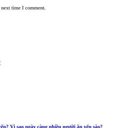
e next time I comment.
?
yến? Vì sao ngày càng nhiều người ăn yến sào?