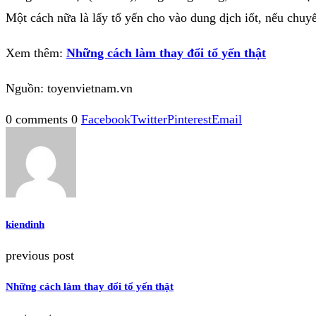
Một cách nữa là lấy tổ yến cho vào dung dịch iốt, nếu chuy
Xem thêm:
Những cách làm thay đổi tổ yến thật
Nguồn: toyenvietnam.vn
0 comments
0
Facebook
Twitter
Pinterest
Email
kiendinh
previous post
Những cách làm thay đổi tổ yến thật