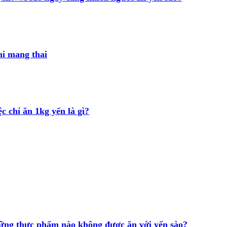
hi mang thai
c chỉ ăn 1kg yến là gì?
những thực phẩm nào không được ăn với yến sào?