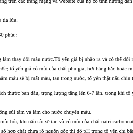
ng trên các trang mạng và website của họ có tính hướng dẩn
 tia lửa.
0 phút :
g làm thay đổi màu nước.Tổ yến giả bị nhão ra và có thể đổi
mốc; tổ yến giả có mùi của chất phụ gia, hơi hăng hắc hoặc m
ẩm màu sẽ bị mất màu, tan trong nước, tổ yến thật nấu chín
ch thước ban đầu, trọng lượng tăng lên 6-7 lần. trong khi tổ 
không sủi tăm và làm cho nước chuyển màu.
ó mùi hôi, khi nấu sôi sẽ tan và có mùi của chất natri carbo
 số hợp chất chưa rõ nguồn gốc thì độ pH trong tổ yến chỉ bằng