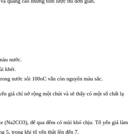
 và quảng cáo nhưng tóm lược thì đơn giản.
 màu nước.
ùi khét.
 trong nước sôi 100oC vẫn còn nguyên màu sắc.
yến giả chỉ nở rộng một chút và sẽ thấy có một số chất lạ
nnate (Na2CO3), để qua đêm có mùi khó chịu. Tổ yến giả làm
 5, trong khi tổ yến thật lên đến 7.